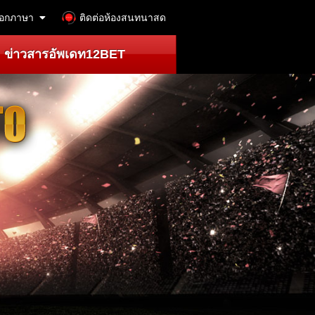
ติดต่อห้องสนทนาสด
ือกภาษา
ข่าวสารอัพเดท12BET