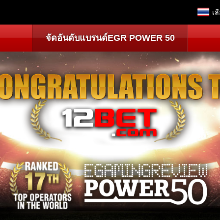
เล
จัดอันดับแบรนด์EGR POWER 50